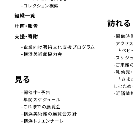
-コレクション検索
組織一覧
訪れる
計画・報告
支援・寄附
-開館時
-アクセ
-企業向け芸術文化支援プログラム
˪ベビー
-横浜美術館協力会
-スケジ
-ご来館
-乳幼児
見る
˪さま
しむため
-開催中・予告
-近隣情
-年間スケジュール
-これまでの展覧会
-横浜美術館の展覧会方針
-横浜トリエンナーレ