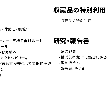
収蔵品の特別利用
-収蔵品の特別利用
間・休館日・観覧料
ス
研究・報告書
カー・車椅子向けルート
ュール
-研究紀要
のお客様へ
-横浜美術館 全記録1960-2
・アクセシビリティ
-鑑賞授業案
ざまな方が安心して美術館を楽
-報告書、その他
に
報