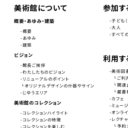
美術館について
参加す
概要・あゆみ・建築
-子ども
-大人
-概要
-すべて
-あゆみ
-建築
ビジョン
利用す
-館長ご挨拶
-美術図
-わたしたちのビジョン
˪ご利
-リニューアルのポイント
˪関連企
˪オリジナルデザインの什器やサイン
˪蔵書検
-じゆうエリア
-カフェ
美術館のコレクション
-ミュー
-オンラ
-コレクションハイライト
-レクチ
-コレクションの特徴
˪予約
-コレクションを楽しむ