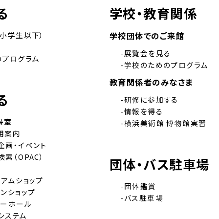
る
学校・教育関係
（小学生以下）
学校団体でのご来館
-展覧会を見る
のプログラム
-学校のためのプログラム
教育関係者のみなさま
る
-研修に参加する
-情報を得る
書室
-横浜美術館 博物館実習
用案内
画・イベント
索（OPAC）
団体・バス駐車場
ジアムショップ
-団体鑑賞
インショップ
-バス駐車場
ャーホール
システム