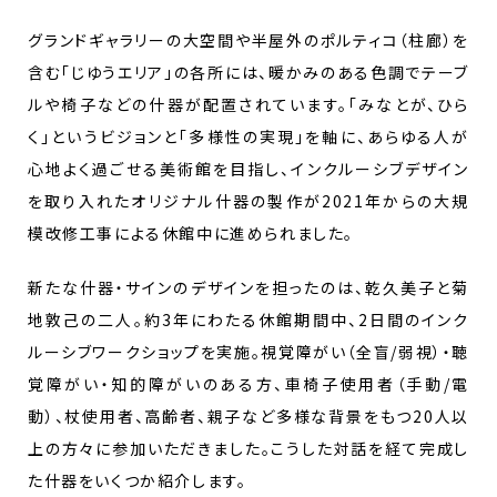
グランドギャラリーの大空間や半屋外のポルティコ（柱廊）を
含む「じゆうエリア」の各所には、暖かみのある色調でテーブ
ルや椅子などの什器が配置されています。「みなとが、ひら
く」というビジョンと「多様性の実現」を軸に、あらゆる人が
心地よく過ごせる美術館を目指し、インクルーシブデザイン
を取り入れたオリジナル什器の製作が2021年からの大規
模改修工事による休館中に進められました。
新たな什器・サインのデザインを担ったのは、乾久美子と菊
地敦己の二人。約3年にわたる休館期間中、2日間のインク
ルーシブワークショップを実施。視覚障がい（全盲/弱視）・聴
覚障がい・知的障がいのある方、車椅子使用者（手動/電
動）、杖使用者、高齢者、親子など多様な背景をもつ20人以
上の方々に参加いただきました。こうした対話を経て完成し
た什器をいくつか紹介します。