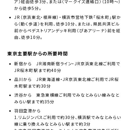
ア〉経由徒歩3分、または〈マークイズ連絡口〉（10時～）
から徒歩5分。
JR（京浜東北・根岸線）・横浜市営地下鉄「桜木町」駅か
ら〈動く歩道〉を利用、徒歩10分、または、県民共済ビル
前からペデストリアンデッキ利用〈ぴあアリーナ〉前を経
由、徒歩10分。
東京主要駅からの所要時間
新宿から JR湘南新宿ライン・JR京浜東北線ご利用で
JR桜木町駅まで約40分
品川から JR東海道線・JR京浜東北線ご利用でJR桜
木町駅まで約30分
渋谷から 東急東横線ご利用でみなとみらい線みなと
みらい駅まで約35分
羽田空港から
1.リムジンバスご利用で約30分、横浜駅でみなとみらい
線に乗り換えみなとみらい駅まで約3分