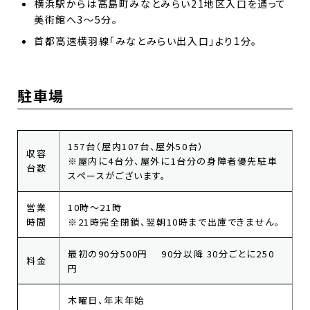
横浜駅からは高島町みなとみらい21地区入口を通って
美術館へ3～5分。
首都高速横羽線「みなとみらい出入口」より1分。
駐車場
157台（屋内107台、屋外50台）
収容
※屋内に4台分、屋外に1台分の身障者優先駐車
台数
スペースがございます。
営業
10時～21時
時間
※21時完全閉鎖、翌朝10時まで出庫できません。
最初の90分500円 90分以降 30分ごとに250
料金
円
木曜日、年末年始