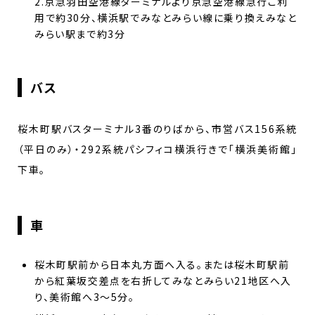
2.京急羽田空港線ターミナルより京急空港線急行ご利
用で約30分、横浜駅でみなとみらい線に乗り換えみなと
みらい駅まで約3分
バス
桜木町駅バスターミナル3番のりばから、市営バス156系統
（平日のみ）・292系統パシフィコ横浜行きで「横浜美術館」
下車。
車
桜木町駅前から日本丸方面へ入る。または桜木町駅前
から紅葉坂交差点を右折してみなとみらい21地区へ入
り、美術館へ3～5分。