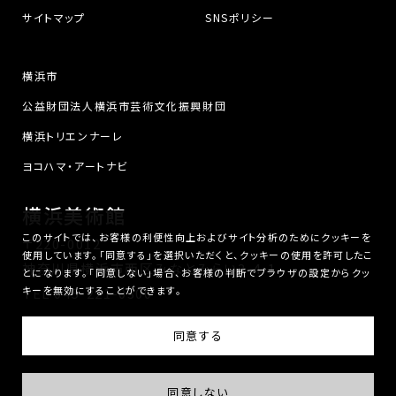
サイトマップ
SNSポリシー
横浜市
公益財団法人横浜市芸術文化振興財団
横浜トリエンナーレ
ヨコハマ・アートナビ
横浜美術館
このサイトでは、お客様の利便性向上およびサイト分析のためにクッキーを
〒220-0012
使用しています。「同意する」を選択いただくと、クッキーの使用を許可したこ
神奈川県横浜市西区みなとみらい3-4-1
とになります。「同意しない」場合、お客様の判断でブラウザの設定からクッ
キーを無効にすることができます。
TEL
045-221-0300
横浜美術館は、公益財団法人横浜市芸術文化振興財団が運営しています。
同意する
© Yokohama Museum of Art. All Rights Reserved.
同意しない