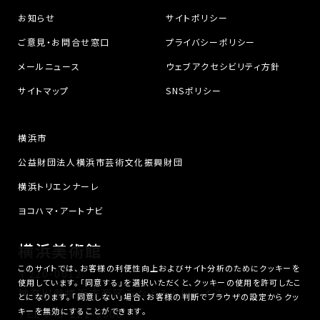
お知らせ
サイトポリシー
ご意見・お問合せ窓口
プライバシーポリシー
メールニュース
ウェブアクセシビリティ方針
サイトマップ
SNSポリシー
横浜市
公益財団法人横浜市芸術文化振興財団
横浜トリエンナーレ
ヨコハマ・アートナビ
横浜美術館
このサイトでは、お客様の利便性向上およびサイト分析のためにクッキーを
〒220-0012
使用しています。「同意する」を選択いただくと、クッキーの使用を許可したこ
神奈川県横浜市西区みなとみらい3-4-1
とになります。「同意しない」場合、お客様の判断でブラウザの設定からクッ
キーを無効にすることができます。
TEL
045-221-0300