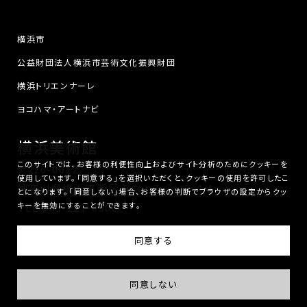
横浜市
公益財団法人横浜市芸術文化振興財団
横浜トリエンナーレ
ヨコハマ・アートナビ
横浜美術館
このサイトでは、お客様の利便性向上およびサイト分析のためにクッキーを
〒220-0012
使用しています。「同意する」を選択いただくと、クッキーの使用を許可したこ
神奈川県横浜市西区みなとみらい3-4-1
とになります。「同意しない」場合、お客様の判断でブラウザの設定からクッ
キーを無効にすることができます。
TEL
045-221-0300
横浜美術館は、公益財団法人横浜市芸術文化振興財団が運営しています。
同意する
© Yokohama Museum of Art. All Rights Reserved.
同意しない