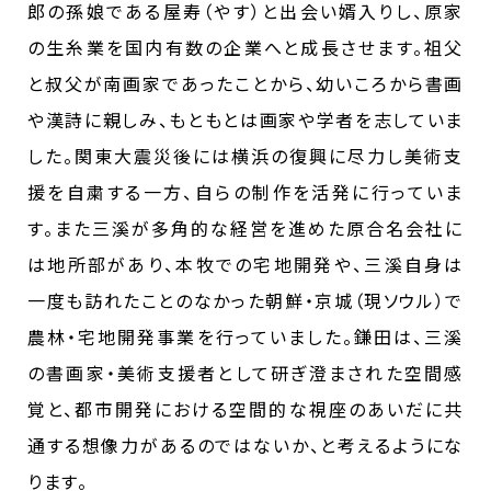
郎の孫娘である屋寿（やす）と出会い婿入りし、原家
の生糸業を国内有数の企業へと成長させます。祖父
と叔父が南画家であったことから、幼いころから書画
や漢詩に親しみ、もともとは画家や学者を志していま
した。関東大震災後には横浜の復興に尽力し美術支
援を自粛する一方、自らの制作を活発に行っていま
す。また三溪が多角的な経営を進めた原合名会社に
は地所部があり、本牧での宅地開発や、三溪自身は
一度も訪れたことのなかった朝鮮・京城（現ソウル）で
農林・宅地開発事業を行っていました。鎌田は、三溪
の書画家・美術支援者として研ぎ澄まされた空間感
覚と、都市開発における空間的な視座のあいだに共
通する想像力があるのではないか、と考えるようにな
ります。