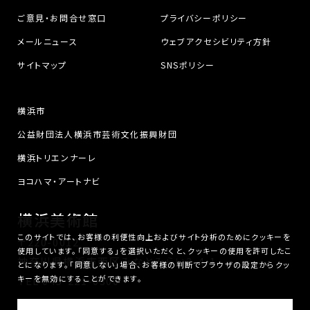
ご意見・お問合せ窓口
プライバシーポリシー
メールニュース
ウェブアクセシビリティ方針
サイトマップ
SNSポリシー
横浜市
公益財団法人横浜市芸術文化振興財団
横浜トリエンナーレ
ヨコハマ・アートナビ
横浜美術館
このサイトでは、お客様の利便性向上およびサイト分析のためにクッキーを
〒220-0012
使用しています。「同意する」を選択いただくと、クッキーの使用を許可したこ
神奈川県横浜市西区みなとみらい3-4-1
とになります。「同意しない」場合、お客様の判断でブラウザの設定からクッ
キーを無効にすることができます。
TEL
045-221-0300
横浜美術館は、公益財団法人横浜市芸術文化振興財団が運営しています。