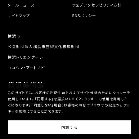
メールニュース
ウェブアクセシビリティ方針
サイトマップ
SNSポリシー
横浜市
公益財団法人横浜市芸術文化振興財団
横浜トリエンナーレ
ヨコハマ・アートナビ
横浜美術館
このサイトでは、お客様の利便性向上およびサイト分析のためにクッキーを
〒220-0012
使用しています。「同意する」を選択いただくと、クッキーの使用を許可したこ
神奈川県横浜市西区みなとみらい3-4-1
とになります。「同意しない」場合、お客様の判断でブラウザの設定からクッ
キーを無効にすることができます。
TEL
045-221-0300
横浜美術館は、公益財団法人横浜市芸術文化振興財団が運営しています。
同意する
© Yokohama Museum of Art. All Rights Reserved.