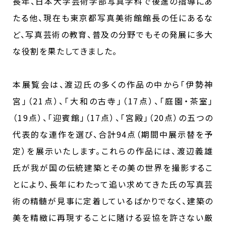
長年、日本大学芸術学部写真学科で後進の指導にあ
たる他、現在も東京都写真美術館館長の任にあるな
ど、写真芸術の教育、普及の分野でもその発展に多大
な役割を果たしてきました。
本展覧会は、渡辺氏の多くの作品の中から｢伊勢神
宮｣（21点）、｢大和の古寺｣（17点）、｢庭園・茶室｣
（19点）、「迎賓館」（17点）、｢宮殿｣（20点）の五つの
代表的な連作を選び、合計94点（期間中展示替を予
定）を展示いたします。これらの作品には、渡辺義雄
氏が我が国の伝統建築とその美の世界を撮影するこ
とにより、長年にわたって追い求めてきた氏の写真芸
術の精髄が見事に定着しているばかりでなく、建築の
美を精緻に再現することに賭ける妥協を許さない厳