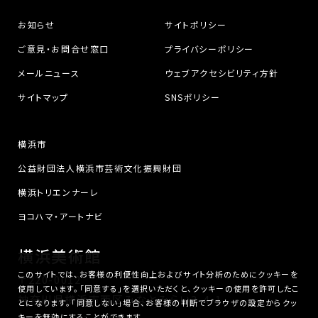
お知らせ
サイトポリシー
ご意見・お問合せ窓口
プライバシーポリシー
メールニュース
ウェブアクセシビリティ方針
サイトマップ
SNSポリシー
横浜市
公益財団法人横浜市芸術文化振興財団
横浜トリエンナーレ
ヨコハマ・アートナビ
横浜美術館
このサイトでは、お客様の利便性向上およびサイト分析のためにクッキーを
〒220-0012
使用しています。「同意する」を選択いただくと、クッキーの使用を許可したこ
神奈川県横浜市西区みなとみらい3-4-1
とになります。「同意しない」場合、お客様の判断でブラウザの設定からクッ
キーを無効にすることができます。