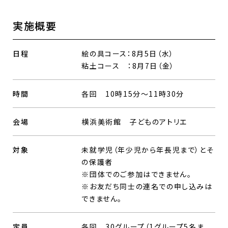
実施概要
日程
絵の具コース：8月5日（水）
粘土コース ：8月7日（金）
時間
各回 10時15分～11時30分
会場
横浜美術館 子どものアトリエ
対象
未就学児（年少児から年長児まで）とそ
の保護者
※団体でのご参加はできません。
※お友だち同士の連名での申し込みは
できません。
定員
各回 30グループ（1グループ5名ま