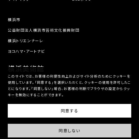
横浜市
公益財団法人横浜市芸術文化振興財団
横浜トリエンナーレ
ヨコハマ・アートナビ
横浜美術館
このサイトでは、お客様の利便性向上およびサイト分析のためにクッキーを
〒220-0012
使用しています。「同意する」を選択いただくと、クッキーの使用を許可したこ
神奈川県横浜市西区みなとみらい3-4-1
とになります。「同意しない」場合、お客様の判断でブラウザの設定からクッ
キーを無効にすることができます。
TEL
045-221-0300
横浜美術館は、公益財団法人横浜市芸術文化振興財団が運営しています。
同意する
© Yokohama Museum of Art. All Rights Reserved.
同意しない