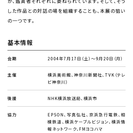
か、鑑賞者それぞれに委ねられています。そして、そう
した作品との対話の場を組織することも、本展の狙い
の一つです。
基本情報
会期
2004年7月17日（土）～9月20日（月）
主催
横浜美術館、神奈川新聞社、TVK（テレ
ビ神奈川）
後援
NHK横浜放送局、横浜市
協力
EPSON、写真弘社、京浜急行電鉄、相
模鉄道、横浜ケーブルビジョン、横浜情
報ネットワーク、FMヨコハマ