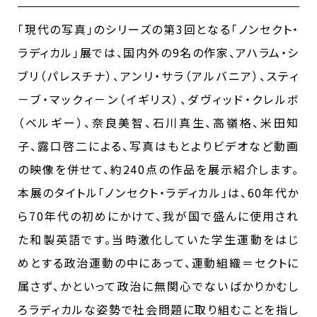
「現代の写真」のシリーズの第3回となる「ノンセクト・
ラディカル」展では、国内外の9名の作家、アハラム・シ
ブリ（パレスチナ）、アンリ・サラ（アルバニア）、スティ
－ブ・マックィ－ン（イギリス）、ダヴィッド・クレルボ
（ベルギー）、奈良美智、石川真生、高嶺格、米田知
子、露口啓二による、写真はもとよりビデオなど動画
の映像を併せて、約240点の作品を展示紹介します。
本展のタイトル「ノンセクト・ラディカル」は、60年代か
ら70年代の初めにかけて、我が国で盛んに使用され
た和製英語です。当時激化していた学生運動をはじ
めとする政治運動の中にあって、運動組織＝セクトに
属さず、かといって政治に無関心でないばかりかむし
ろラディカルな姿勢で社会問題に取り組むことを指し