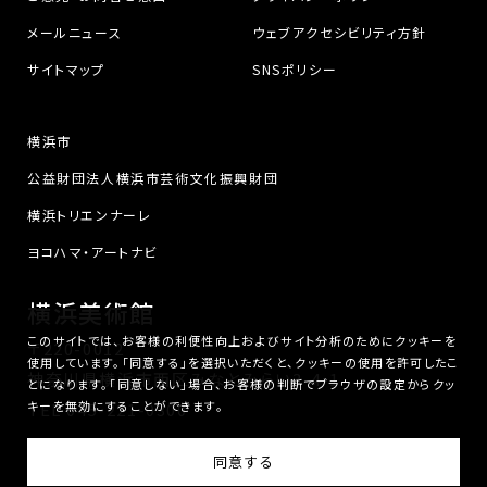
メールニュース
ウェブアクセシビリティ方針
サイトマップ
SNSポリシー
横浜市
公益財団法人横浜市芸術文化振興財団
横浜トリエンナーレ
ヨコハマ・アートナビ
横浜美術館
このサイトでは、お客様の利便性向上およびサイト分析のためにクッキーを
〒220-0012
使用しています。「同意する」を選択いただくと、クッキーの使用を許可したこ
神奈川県横浜市西区みなとみらい3-4-1
とになります。「同意しない」場合、お客様の判断でブラウザの設定からクッ
キーを無効にすることができます。
TEL
045-221-0300
横浜美術館は、公益財団法人横浜市芸術文化振興財団が運営しています。
同意する
© Yokohama Museum of Art. All Rights Reserved.