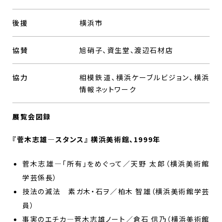
後援
横浜市
協賛
旭硝子、資生堂、渡辺石材店
協力
相模鉄道、横浜ケーブルビジョン、横浜
情報ネットワーク
展覧会図録
『菅木志雄—スタンス』 横浜美術館、1999年
菅木志雄—「所有」をめぐって／天野 太郎（横浜美術館
学芸係長）
技法の減法 素ガ木・石ヲ／柏木 智雄（横浜美術館学芸
員）
事実のエチカ—菅木志雄ノート／倉石 信乃（横浜美術館