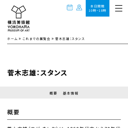
本日開館
10時−18時
»
»
ホーム
これまでの展覧会
菅木志雄：スタンス
菅木志雄：スタンス
概要
基本情報
概要