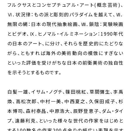
フルクサスとコンセプチュアル・アート(概念芸術)、
Ⅵ．状況律：もの派と彫刻的パラダイムを越えて、Ⅶ．
無限の網：日本の現代抽象絵画、Ⅷ．鎖陰：実験映画
とビデオ、Ⅸ．ヒノマル・イルミネーション：1990年代
の日本のアート、に分け、それらを歴史的にたどりな
がら、ともすれば海外の美術動向の模倣にすぎない
といった評価を受けがちな日本の前衛美術の独自性
を示そうとするものです。
白髪一雄、イサム・ノグチ、篠田桃紅、草間彌生、李禹
煥、高松次郎、中村一美、中西夏之、久保田成子、杉
本博司、森村泰昌、中原浩大、辰野登恵子、ダム・タイ
プ、遠藤利克、といった様々な世代の作家をはじめと
する100数名の作家200点余りの幅広い表現を示す