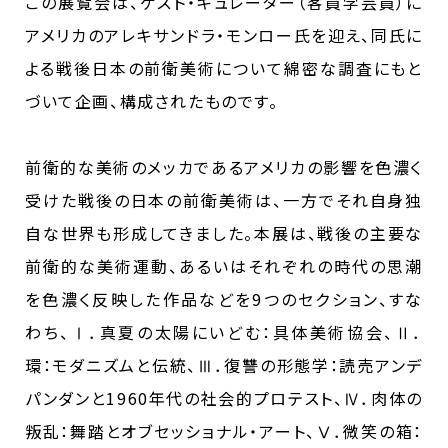
この展覧会は、ゲスト・キュレーター（客員学芸員）に
アメリカのアレキサンドラ・モンロー氏を迎え、同氏に
よる戦後日本の前衛美術について綿密な調査にもと
づいて企画、構成されたものです。
前衛的な美術のメッカであるアメリカの影響を色濃く
受けた戦後の日本の前衛美術は、一方でそれ自身独
自な世界も形成してきました。本展は、戦後の主要な
前衛的な美術運動、あるいはそれぞれの時代の思潮
を色濃く反映した作品などを9つのセクション、すな
わち、Ⅰ．真夏の太陽にいどむ：具体美術協会、Ⅱ．
環：モダニズムと伝統、Ⅲ．復讐の形態学：読売アンデ
パンダンと1960年代の社会的プロテスト、Ⅳ．肉体の
叛乱：舞踏とオブセッショナル・アート、Ⅴ．微笑の箱：